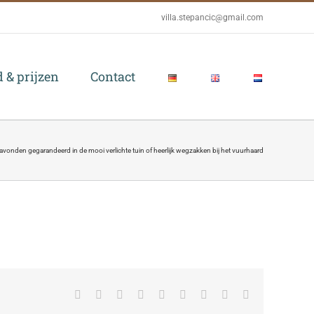
villa.stepancic@gmail.com
 & prijzen
Contact
 avonden gegarandeerd in de mooi verlichte tuin of heerlijk wegzakken bij het vuurhaard
Facebook
Twitter
Reddit
LinkedIn
WhatsApp
Tumblr
Pinterest
Vk
Email