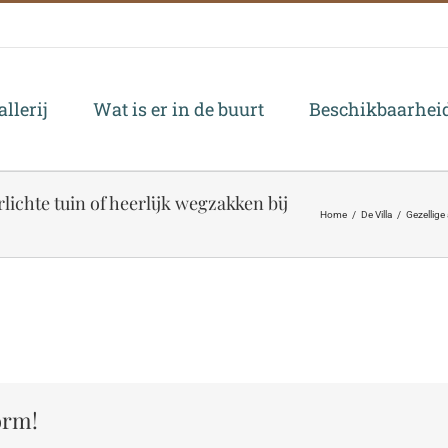
allerij
Wat is er in de buurt
Beschikbaarheid
ichte tuin of heerlijk wegzakken bij
Home
/
De Villa
/
Gezellige
orm!