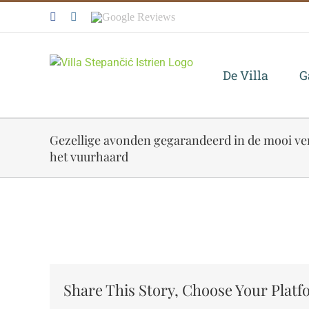
Skip
Facebook
Instagram
Google
to
Reviews
content
De Villa
G
Gezellige avonden gegarandeerd in de mooi verl
het vuurhaard
View
Larger
Image
Share This Story, Choose Your Platf